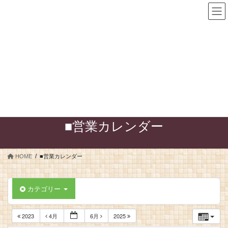
足立区 耐震 断熱 新築 まる
ごとリフォーム｜住まいの性能
を向上リノベーション｜株式会
社太田工務店｜ 近所の住まいの
専門家 ｜ こだわる住まい │ 住
まいを楽しく幸せに！
■営業カレンダー
HOME
■営業カレンダー
カテゴリー
2023
4月
6月
2025