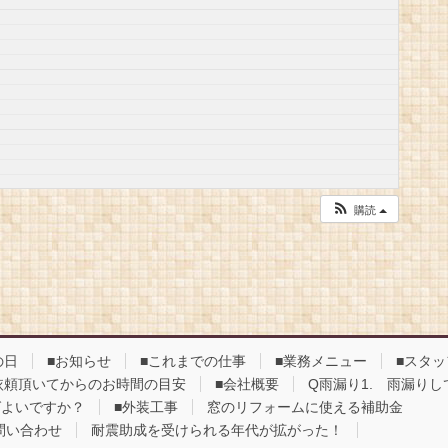
購読
の日
■お知らせ
■これまでの仕事
■業務メニュー
■スタ
依頼頂いてからのお時間の目安
■会社概要
Q雨漏り1. 雨漏り
ばよいですか？
■外装工事
窓のリフォームに使える補助金
問い合わせ
耐震助成を受けられる年代が拡がった！