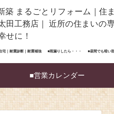
新築 まるごとリフォーム｜住
太田工務店｜ 近所の住まいの専
く幸せに！
住宅｜耐震診断｜耐震補強
■雨漏りしたら・・・
■昼間でも暗い
■営業カレンダー