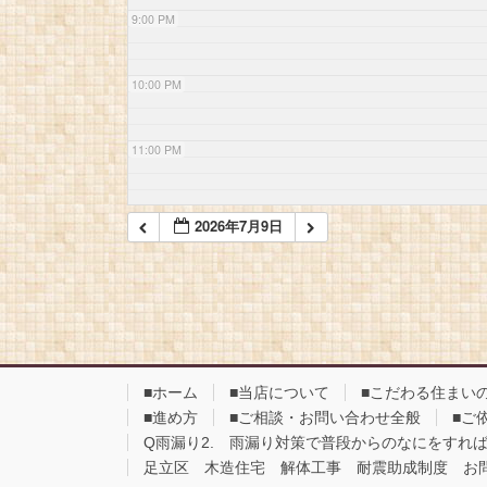
9:00 PM
10:00 PM
11:00 PM
2026年7月9日
■ホーム
■当店について
■こだわる住まい
■進め方
■ご相談・お問い合わせ全般
■ご
Q雨漏り2. 雨漏り対策で普段からのなにをすれ
足立区 木造住宅 解体工事 耐震助成制度 お