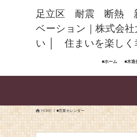
足立区 耐震 断熱 
ベーション｜株式会社
12:00 AM
い │ 住まいを楽し
1:00 AM
■ホーム
■木造
2:00 AM
3:00 AM
4:00 AM
HOME
■営業カレンダー
5:00 AM