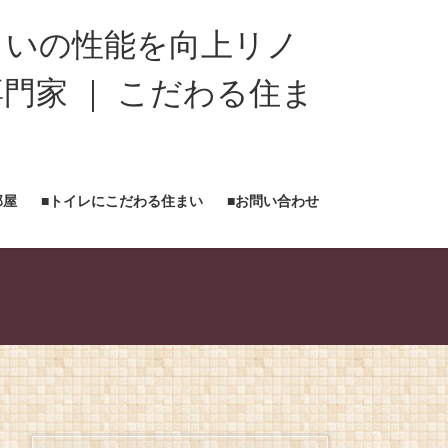
まいの性能を向上リノ
門家 ｜ こだわる住ま
部屋
■トイレにこだわる住まい
■お問い合わせ