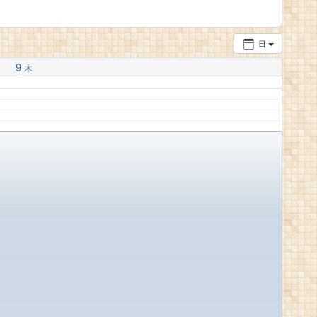
日
9
木