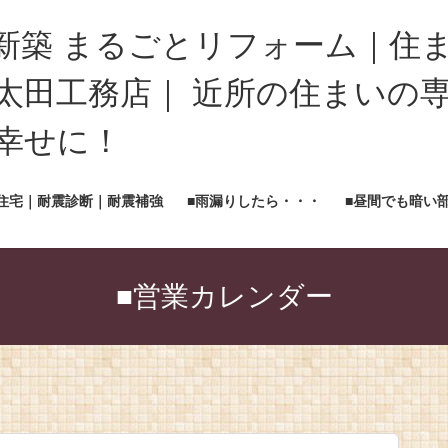
新築 まるごとリフォーム｜住
太田工務店｜ 近所の住まいの専
く幸せに！
住宅｜耐震診断｜耐震補強
■雨漏りしたら・・・
■昼間でも暗い
■営業カレンダー