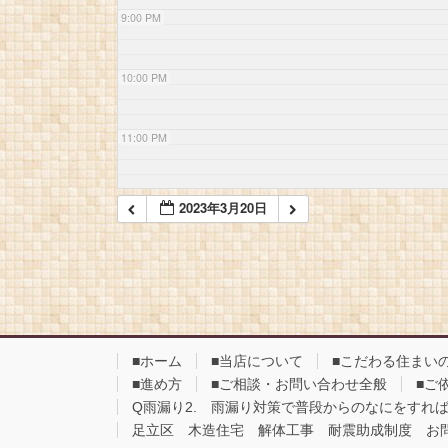
9:00 PM
10:00 PM
11:00 PM
2023年3月20日
■ホーム
■当店について
■こだわる住まい
■進め方
■ご相談・お問い合わせ全般
■ご
Q雨漏り2. 雨漏り対策で普段からのなにをすれ
足立区 木造住宅 解体工事 耐震助成制度 お