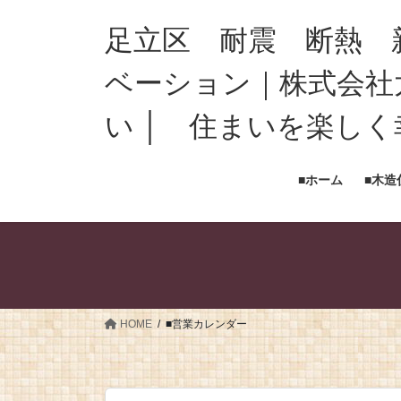
足立区 耐震 断熱 
ベーション｜株式会社
12:00 AM
い │ 住まいを楽し
1:00 AM
■ホーム
■木造
2:00 AM
3:00 AM
4:00 AM
HOME
■営業カレンダー
5:00 AM