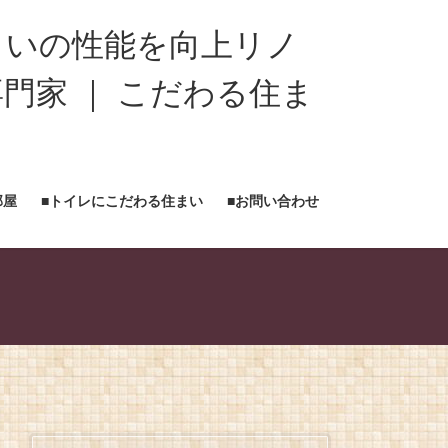
まいの性能を向上リノ
門家 ｜ こだわる住ま
部屋
■トイレにこだわる住まい
■お問い合わせ