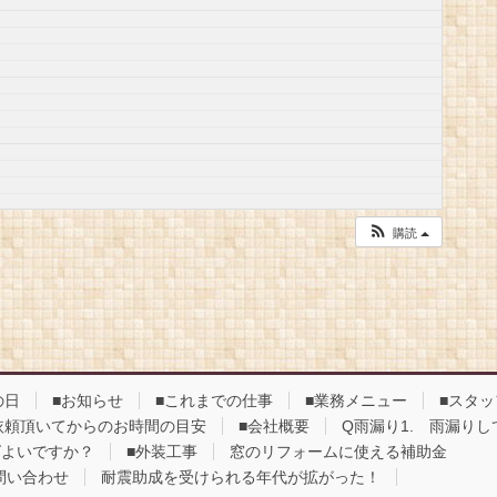
購読
の日
■お知らせ
■これまでの仕事
■業務メニュー
■スタ
依頼頂いてからのお時間の目安
■会社概要
Q雨漏り1. 雨漏り
ばよいですか？
■外装工事
窓のリフォームに使える補助金
問い合わせ
耐震助成を受けられる年代が拡がった！