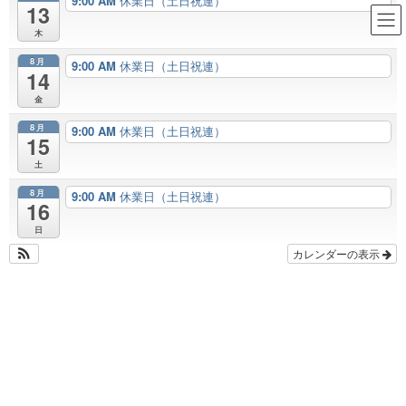
9:00 AM
休業日（土日祝連）
13
足立区 耐震 断熱 新築 まる
木
ごとリフォーム｜住まいの性能
8月
9:00 AM
休業日（土日祝連）
14
を向上リノベーション｜株式会
金
社太田工務店｜ 近所の住まいの
8月
9:00 AM
休業日（土日祝連）
専門家 ｜ こだわる住まい │ 住
15
土
まいを楽しく幸せに！
8月
9:00 AM
休業日（土日祝連）
16
■倉庫
日
カレンダーの表示
HOME
■業務メニュー
■倉庫
2021年2月25日
■事務所
■原状回復工事