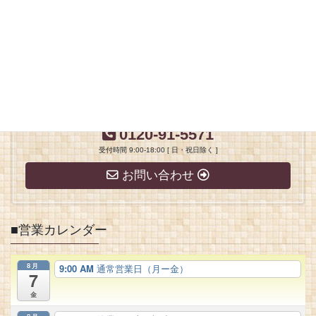
■テナント、店舗、オフィス、事務所、賃貸 原状回復工事
予約受付中。特急工事。 ■■■■■■近所の住まいの専門家
■■■■■■■■■■■■■■■■ 株式会社太田工務店 一級
建築士事務所 こだわる住まい 注文住宅 […]
お気軽にお問い合わせください。
0120-91-5571
受付時間 9:00-18:00 [ 日・祝日除く ]
お問い合わせ
■営業カレンダー
8月
9:00 AM
通常営業日（月ー金）
7
金
8月