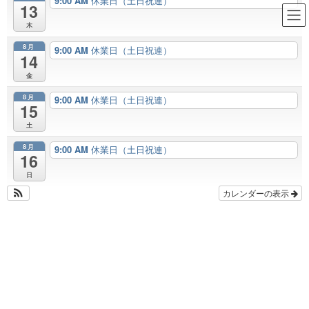
9:00 AM
休業日（土日祝連）
13
足立区 耐震 断熱 新築 まる
木
ごとリフォーム｜住まいの性能
8月
9:00 AM
休業日（土日祝連）
14
を向上リノベーション｜株式会
金
社太田工務店｜ 近所の住まいの
8月
9:00 AM
休業日（土日祝連）
専門家 ｜ こだわる住まい │ 住
15
土
まいを楽しく幸せに！
8月
9:00 AM
休業日（土日祝連）
16
■仕事場カイゼン
日
カレンダーの表示
HOME
■業務メニュー
■仕事場カイゼン
■仕事場カイゼン
投稿はありません。