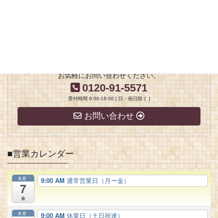
■ご近所情報
■ご近所情報
足立区役所 文京区役所 北区役所 荒川区役所 葛飾区役所
お気軽にお問い合わせください。
0120-91-5571
受付時間 9:00-18:00 [ 日・祝日除く ]
お問い合わせ
■営業カレンダー
8月
9:00 AM
通常営業日（月ー金）
7
金
8月
9:00 AM
休業日（土日祝連）