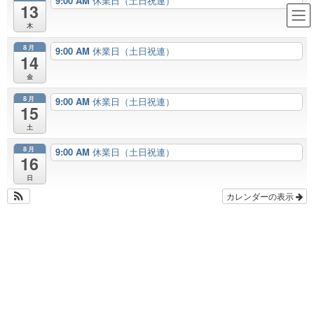
9:00 AM
休業日（土日祝連）
13
足立区 耐震 断熱 新築 まる
木
ごとリフォーム｜住まいの性能
8月
9:00 AM
休業日（土日祝連）
14
を向上リノベーション｜株式会
金
社太田工務店｜ 近所の住まいの
8月
9:00 AM
休業日（土日祝連）
専門家 ｜ こだわる住まい │ 住
15
土
まいを楽しく幸せに！
8月
9:00 AM
休業日（土日祝連）
16
■ご近所情報
日
カレンダーの表示
HOME
■知識の配達
■ご近所情報
■ご近所情報
2021年2月21日